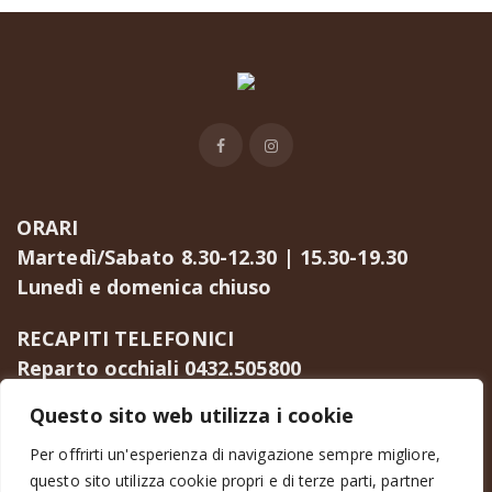
ORARI
Martedì/Sabato 8.30-12.30 | 15.30-19.30
Lunedì e domenica chiuso
RECAPITI TELEFONICI
Reparto occhiali 0432.505800
Reparto lenti a contatto 0432.295438
Questo sito web utilizza i cookie
Via del Monte, 12/A | 33100 (UD) | Italy
Per offrirti un'esperienza di navigazione sempre migliore,
info@otticamaestrutti.it
questo sito utilizza cookie propri e di terze parti, partner